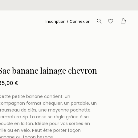
Inscription / Connexion
Sac banane lainage chevron
65,00
€
Cette petite banane contient: un
compagnon format chéquier, un portable, un
trousseau de clés, une moyenne pochette.
Fermeture zip. La anse se règle grâce à sa
boucle en laiton. Idéale pour vos sorties en
ville ou en vélo. Peut être porter façon
banane ou façon besace.