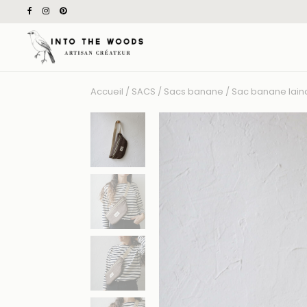
Accueil
/
SACS
/
Sacs banane
/ Sac banane lai
Recherche
pour
: