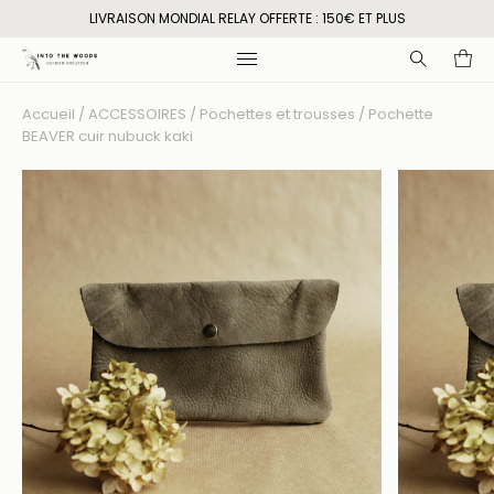
LIVRAISON MONDIAL RELAY OFFERTE : 150€ ET PLUS
Accueil
/
ACCESSOIRES
/
Pochettes et trousses
/ Pochette
Recherche
BEAVER cuir nubuck kaki
pour
: