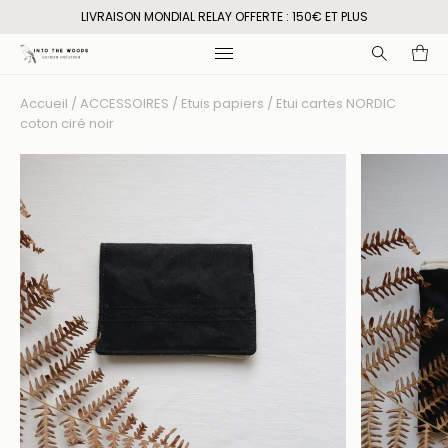
LIVRAISON MONDIAL RELAY OFFERTE : 150€ ET PLUS
Accueil
/
ACCESSOIRES
/
Etuis papiers
/ Etui cartes NORDIC
Recherche
coton ciré noir
pour
: