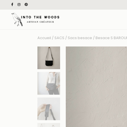
Accueil
/
SACS
/
Sacs besace
/ Besace S BAROUD
Recherche
pour
: