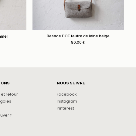
Besace DOE feutre de laine beige
amel
80,00
€
IONS
NOUS SUIVRE
 et retour
Facebook
égales
Instagram
Pinterest
ouver ?