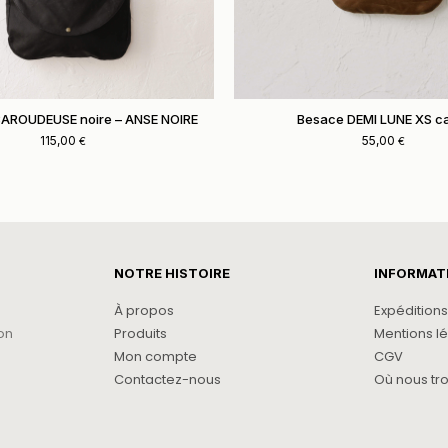
AROUDEUSE noire – ANSE NOIRE
Besace DEMI LUNE XS c
115,00
55,00
€
€
NOTRE HISTOIRE
INFORMAT
À propos
Expéditions
on
Produits
Mentions l
Mon compte
CGV
Contactez-nous
Où nous tr