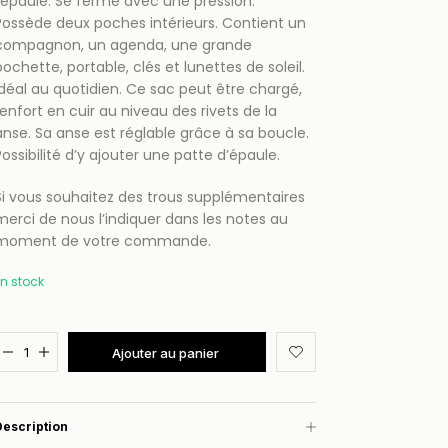
l’épaule. Se ferme avec une pression.
Possède deux poches intérieurs. Contient un
compagnon, un agenda, une grande
pochette, portable, clés et lunettes de soleil.
Idéal au quotidien. Ce sac peut être chargé,
renfort en cuir au niveau des rivets de la
anse. Sa anse est réglable grâce à sa boucle.
Possibilité d’y ajouter une patte d’épaule.
Si vous souhaitez des trous supplémentaires
merci de nous l’indiquer dans les notes au
moment de votre commande.
En stock
Added to cart
Ajouter au panier
Description