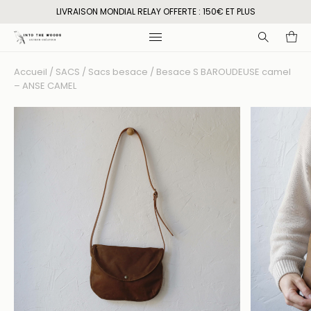
LIVRAISON MONDIAL RELAY OFFERTE : 150€ ET PLUS
Accueil
/
SACS
/
Sacs besace
/ Besace S BAROUDEUSE camel
Recherche
– ANSE CAMEL
pour
: